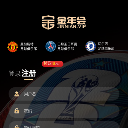
送
18
元
注册
登录